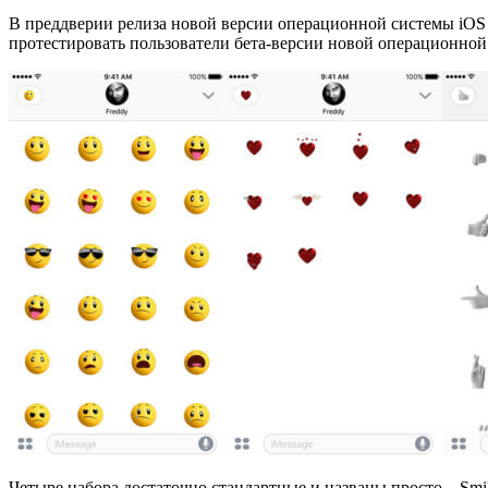
В преддверии релиза новой версии операционной системы iOS
протестировать пользователи бета-версии новой операционной
Четыре набора достаточно стандартные и названы просто – Smile