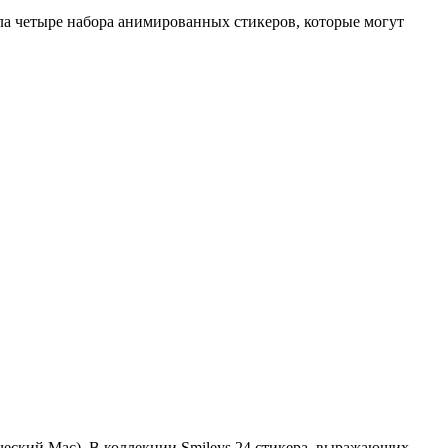
а четыре набора анимированных стикеров, которые могут
сический Mac). В коллекции Smileys 24 стикера, выражающих