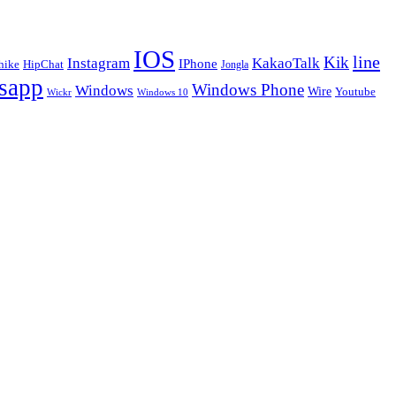
IOS
line
Kik
Instagram
KakaoTalk
IPhone
hike
HipChat
Jongla
sapp
Windows Phone
Windows
Wire
Youtube
Wickr
Windows 10