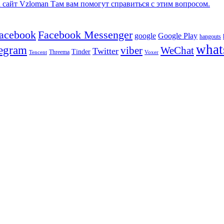
сайт Vzloman Там вам помогут справиться с этим вопросом.
facebook
Facebook Messenger
google
Google Play
hangouts
what
legram
viber
WeChat
Twitter
Tinder
Tencent
Threema
Voxer