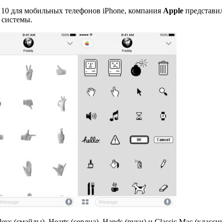
 10 для мобильных телефонов iPhone, компания
Apple
представил
 системы.
ys (смайлы), Hearts (сердца), Hands (руки) и Classic Mac (клас