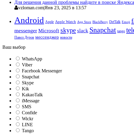
Для решения данной проблемы найдите в поиске Яндекса 
vzloman.com
|
Янв 23, 2025 в 13:57
Android
Apple
Apple Watch
DefTalk
App Store
BlackBerry
Emoji
Snapchat
te
skype
messenger
Microsoft
slack
tango
мессенджер
Павел Дуров
новости
Ваш выбор
WhatsApp
Viber
Facebook Messenger
Snapchat
Skype
Kik
KakaoTalk
iMessage
SMS
Confide
Wickr
LINE
Tango