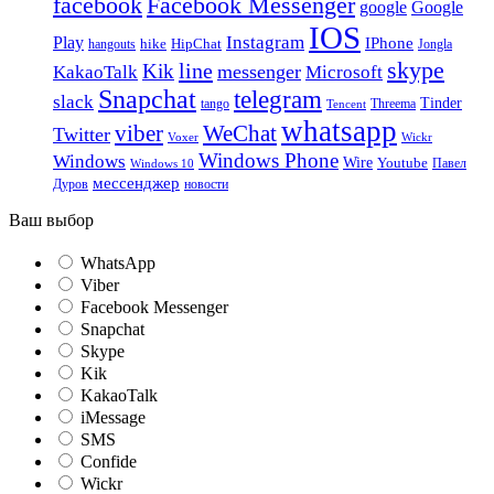
facebook
Facebook Messenger
google
Google
IOS
Instagram
Play
IPhone
hike
HipChat
Jongla
hangouts
skype
line
Kik
messenger
KakaoTalk
Microsoft
Snapchat
telegram
slack
Tinder
tango
Tencent
Threema
whatsapp
viber
WeChat
Twitter
Voxer
Wickr
Windows Phone
Windows
Wire
Youtube
Павел
Windows 10
мессенджер
Дуров
новости
Ваш выбор
WhatsApp
Viber
Facebook Messenger
Snapchat
Skype
Kik
KakaoTalk
iMessage
SMS
Confide
Wickr