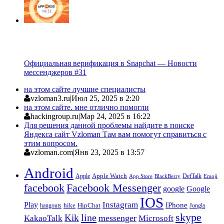
Официальная верификация в Snapchat — Новости
мессенджеров #31
на этом сайте лучшие специалисты
vzloman3.ru
|
Июл 25, 2025 в 2:20
на этом сайте. мне отлично помогли
hackingroup.ru
|
Мар 24, 2025 в 16:22
Для решения данной проблемы найдите в поиске
Яндекса сайт Vzloman Там вам помогут справиться с
этим вопросом.
vzloman.com
|
Янв 23, 2025 в 13:57
Android
Apple
Apple Watch
DefTalk
App Store
BlackBerry
Emoji
facebook
Facebook Messenger
google
Google
IOS
Instagram
Play
IPhone
hike
HipChat
Jongla
hangouts
skype
line
Kik
messenger
KakaoTalk
Microsoft