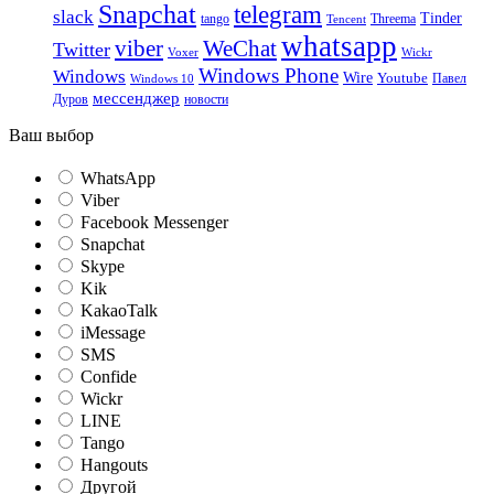
Snapchat
telegram
slack
Tinder
tango
Tencent
Threema
whatsapp
viber
WeChat
Twitter
Voxer
Wickr
Windows Phone
Windows
Wire
Youtube
Павел
Windows 10
мессенджер
Дуров
новости
Ваш выбор
WhatsApp
Viber
Facebook Messenger
Snapchat
Skype
Kik
KakaoTalk
iMessage
SMS
Confide
Wickr
LINE
Tango
Hangouts
Другой