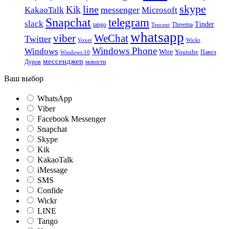
skype
line
Kik
messenger
KakaoTalk
Microsoft
Snapchat
telegram
slack
Tinder
tango
Tencent
Threema
whatsapp
viber
WeChat
Twitter
Voxer
Wickr
Windows Phone
Windows
Wire
Youtube
Павел
Windows 10
мессенджер
Дуров
новости
Ваш выбор
WhatsApp
Viber
Facebook Messenger
Snapchat
Skype
Kik
KakaoTalk
iMessage
SMS
Confide
Wickr
LINE
Tango