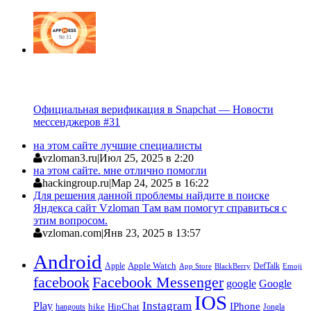
Официальная верификация в Snapchat — Новости
мессенджеров #31
на этом сайте лучшие специалисты
vzloman3.ru
|
Июл 25, 2025 в 2:20
на этом сайте. мне отлично помогли
hackingroup.ru
|
Мар 24, 2025 в 16:22
Для решения данной проблемы найдите в поиске
Яндекса сайт Vzloman Там вам помогут справиться с
этим вопросом.
vzloman.com
|
Янв 23, 2025 в 13:57
Android
Apple
Apple Watch
DefTalk
App Store
BlackBerry
Emoji
facebook
Facebook Messenger
google
Google
IOS
Instagram
Play
IPhone
hike
HipChat
Jongla
hangouts