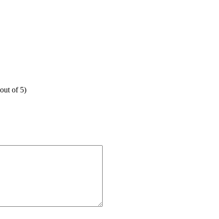
out of 5)