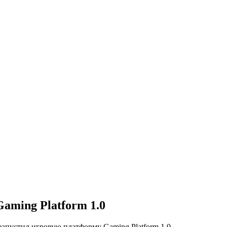
aming Platform 1.0
запустил игровую платформу Gaming Platform 1.0