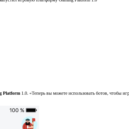
 Platform
1.0. «Теперь вы можете использовать ботов, чтобы иг