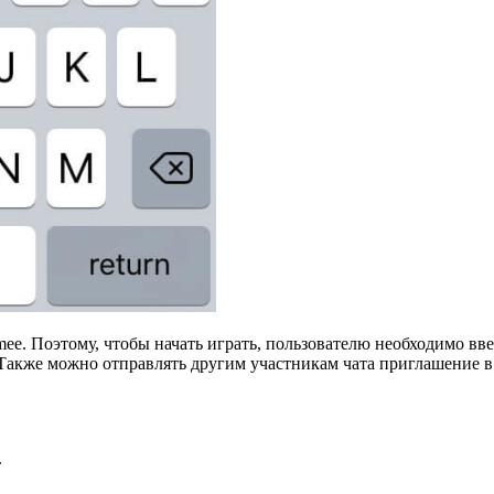
e. Поэтому, чтобы начать играть, пользователю необходимо вве
 Также можно отправлять другим участникам чата приглашение в
.