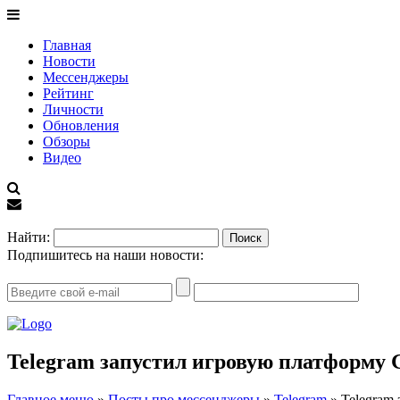
Главная
Новости
Мессенджеры
Рейтинг
Личности
Обновления
Обзоры
Видео
EN
Найти:
Подпишитесь на наши новости:
Telegram запустил игровую платформу G
Главное меню
»
Посты про мессенджеры
»
Telegram
»
Telegram 