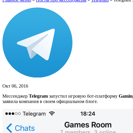
Окт 06, 2016
Мессенджер
Telegram
запустил игровую бот-платформу
Gaming
заявила компания в своем официальном блоге.