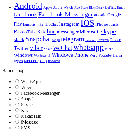
Android
Apple
Apple Watch
DefTalk
App Store
BlackBerry
Emoji
facebook
Facebook Messenger
google
Google
IOS
Instagram
Play
IPhone
hike
HipChat
Jongla
hangouts
skype
line
Kik
messenger
KakaoTalk
Microsoft
Snapchat
telegram
slack
Tinder
tango
Tencent
Threema
whatsapp
viber
WeChat
Twitter
Voxer
Wickr
Windows Phone
Windows
Wire
Youtube
Павел
Windows 10
мессенджер
Дуров
новости
Ваш выбор
WhatsApp
Viber
Facebook Messenger
Snapchat
Skype
Kik
KakaoTalk
iMessage
SMS