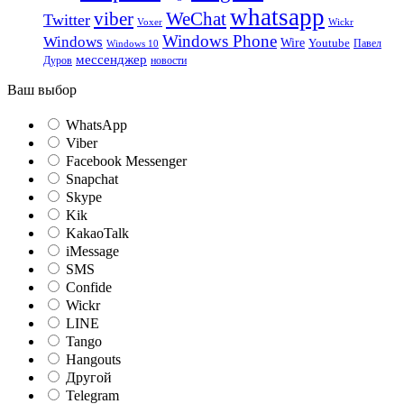
whatsapp
viber
WeChat
Twitter
Voxer
Wickr
Windows Phone
Windows
Wire
Youtube
Павел
Windows 10
мессенджер
Дуров
новости
Ваш выбор
WhatsApp
Viber
Facebook Messenger
Snapchat
Skype
Kik
KakaoTalk
iMessage
SMS
Confide
Wickr
LINE
Tango
Hangouts
Другой
Telegram