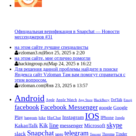
Официальная верификация в Snapchat — Новости
мессенджеров #31
на этом сайте лучшие специалисты
vzloman3.ru
|
Июл 25, 2025 в 2:20
на этом сайте. мне отлично помогли
hackingroup.ru
|
Мар 24, 2025 в 16:22
Для решения данной проблемы найдите в поиске
Яндекса сайт Vzloman Там вам помогут справиться с
этим вопросом.
vzloman.com
|
Янв 23, 2025 в 13:57
Android
Apple
Apple Watch
DefTalk
App Store
BlackBerry
Emoji
facebook
Facebook Messenger
google
Google
IOS
Instagram
Play
IPhone
hike
HipChat
Jongla
hangouts
skype
line
Kik
messenger
KakaoTalk
Microsoft
Snapchat
telegram
slack
Tinder
tango
Tencent
Threema