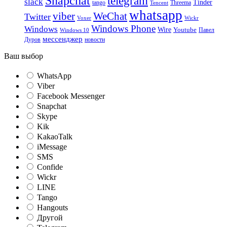
Snapchat
telegram
slack
Tinder
tango
Tencent
Threema
whatsapp
viber
WeChat
Twitter
Voxer
Wickr
Windows Phone
Windows
Wire
Youtube
Павел
Windows 10
мессенджер
Дуров
новости
Ваш выбор
WhatsApp
Viber
Facebook Messenger
Snapchat
Skype
Kik
KakaoTalk
iMessage
SMS
Confide
Wickr
LINE
Tango
Hangouts
Другой