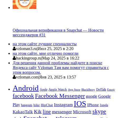
Официальная верификация в Snapchat — Новости
мессенджеров #31
на этом сайте лучшие специалисты
vzloman3.ru
|
Июл 25, 2025 в 2:20
на этом сайте. мне отлично помогли
hackingroup.ru
|
Мар 24, 2025 в 16:22
Для решения данной проблемы найдите в поиске
Яндекса сайт Vzloman Там вам помогут справиться с
этим вопросом.
vzloman.com
|
Янв 23, 2025 в 13:57
Android
Apple
Apple Watch
DefTalk
App Store
BlackBerry
Emoji
facebook
Facebook Messenger
google
Google
IOS
Instagram
Play
IPhone
hike
HipChat
Jongla
hangouts
skype
line
Kik
messenger
KakaoTalk
Microsoft