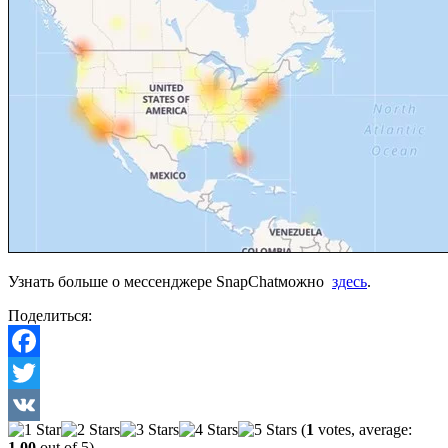
Узнать больше о мессенджере SnapСhatможно
здесь
.
Поделиться:
Facebook
Twitter
(
1
votes, average:
VK
1,00
out of 5)