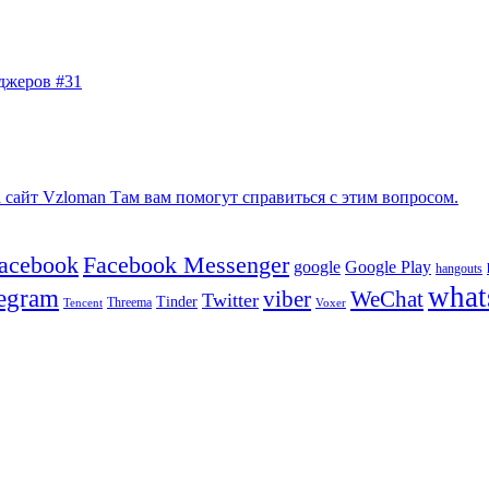
джеров #31
сайт Vzloman Там вам помогут справиться с этим вопросом.
facebook
Facebook Messenger
google
Google Play
hangouts
what
legram
viber
WeChat
Twitter
Tinder
Tencent
Threema
Voxer