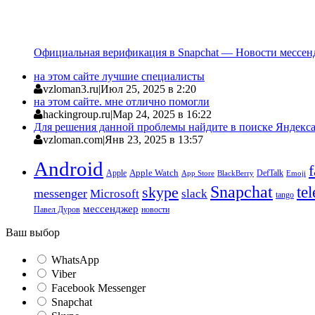
Официальная верификация в Snapchat — Новости мессен
на этом сайте лучшие специалисты
vzloman3.ru
|
Июл 25, 2025 в 2:20
на этом сайте. мне отлично помогли
hackingroup.ru
|
Мар 24, 2025 в 16:22
Для решения данной проблемы найдите в поиске Яндекса 
vzloman.com
|
Янв 23, 2025 в 13:57
Android
Apple
Apple Watch
DefTalk
App Store
BlackBerry
Emoji
Snapchat
te
skype
messenger
Microsoft
slack
tango
мессенджер
Павел Дуров
новости
Ваш выбор
WhatsApp
Viber
Facebook Messenger
Snapchat