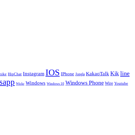
IOS
line
Kik
Instagram
KakaoTalk
IPhone
hike
HipChat
Jongla
sapp
Windows Phone
Windows
Wire
Youtube
Wickr
Windows 10