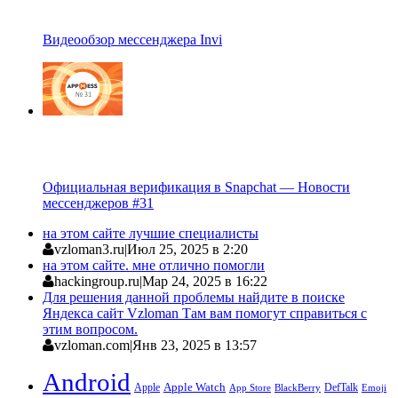
Видеообзор мессенджера Invi
Официальная верификация в Snapchat — Новости
мессенджеров #31
на этом сайте лучшие специалисты
vzloman3.ru
|
Июл 25, 2025 в 2:20
на этом сайте. мне отлично помогли
hackingroup.ru
|
Мар 24, 2025 в 16:22
Для решения данной проблемы найдите в поиске
Яндекса сайт Vzloman Там вам помогут справиться с
этим вопросом.
vzloman.com
|
Янв 23, 2025 в 13:57
Android
Apple
Apple Watch
DefTalk
App Store
BlackBerry
Emoji