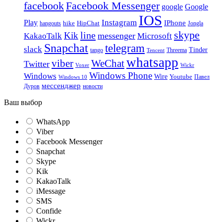
facebook
Facebook Messenger
google
Google
IOS
Instagram
Play
IPhone
hike
HipChat
Jongla
hangouts
skype
line
Kik
messenger
KakaoTalk
Microsoft
Snapchat
telegram
slack
Tinder
tango
Tencent
Threema
whatsapp
viber
WeChat
Twitter
Voxer
Wickr
Windows Phone
Windows
Wire
Youtube
Павел
Windows 10
мессенджер
Дуров
новости
Ваш выбор
WhatsApp
Viber
Facebook Messenger
Snapchat
Skype
Kik
KakaoTalk
iMessage
SMS
Confide
Wickr