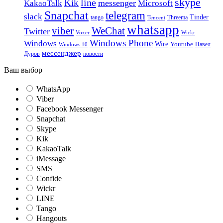
skype
line
Kik
messenger
KakaoTalk
Microsoft
Snapchat
telegram
slack
Tinder
tango
Tencent
Threema
whatsapp
viber
WeChat
Twitter
Voxer
Wickr
Windows Phone
Windows
Wire
Youtube
Павел
Windows 10
мессенджер
Дуров
новости
Ваш выбор
WhatsApp
Viber
Facebook Messenger
Snapchat
Skype
Kik
KakaoTalk
iMessage
SMS
Confide
Wickr
LINE
Tango
Hangouts