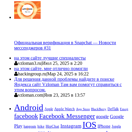
Официальная верификация в Snapchat — Новости
мессенджеров #31
на этом сайте лучшие специалисты
vzloman3.ru
|
Июл 25, 2025 в 2:20
на этом сайте. мне отлично помогли
hackingroup.ru
|
Мар 24, 2025 в 16:22
Для решения данной проблемы найдите в поиске
Яндекса сайт Vzloman Там вам помогут справиться с
этим вопросом.
vzloman.com
|
Янв 23, 2025 в 13:57
Android
Apple
Apple Watch
DefTalk
App Store
BlackBerry
Emoji
facebook
Facebook Messenger
google
Google
IOS
Instagram
Play
IPhone
hike
HipChat
Jongla
hangouts