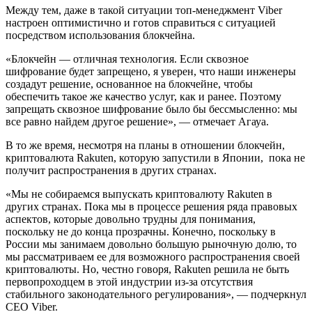
Между тем, даже в такой ситуации топ-менеджмент Viber
настроен оптимистично и готов справиться с ситуацией
посредством использования блокчейна.
«Блокчейн — отличная технология. Если сквозное
шифрование будет запрещено, я уверен, что наши инженеры
создадут решение, основанное на блокчейне, чтобы
обеспечить такое же качество услуг, как и ранее. Поэтому
запрещать сквозное шифрование было бы бессмысленно: мы
все равно найдем другое решение», — отмечает Агауа.
В то же время, несмотря на планы в отношении блокчейн,
криптовалюта Rakuten, которую запустили в Японии,
пока не
получит распространения в других странах.
«Мы не собираемся выпускать криптовалюту Rakuten в
других странах. Пока мы в процессе решения ряда правовых
аспектов, которые довольно трудны для понимания,
поскольку не до конца прозрачны. Конечно, поскольку в
России мы занимаем довольно большую рыночную долю, то
мы рассматриваем ее для возможного распространения своей
криптовалюты. Но, честно говоря, Rakuten решила не быть
первопроходцем в этой индустрии из-за отсутствия
стабильного законодательного регулирования», — подчеркнул
СЕО Viber.