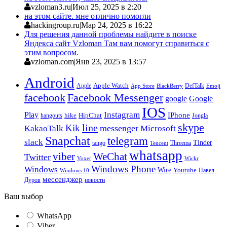
vzloman3.ru
|
Июл 25, 2025 в 2:20
на этом сайте. мне отлично помогли
hackingroup.ru
|
Мар 24, 2025 в 16:22
Для решения данной проблемы найдите в поиске
Яндекса сайт Vzloman Там вам помогут справиться с
этим вопросом.
vzloman.com
|
Янв 23, 2025 в 13:57
Android
Apple
Apple Watch
DefTalk
App Store
BlackBerry
Emoji
facebook
Facebook Messenger
google
Google
IOS
Instagram
Play
IPhone
hike
HipChat
Jongla
hangouts
skype
line
Kik
messenger
KakaoTalk
Microsoft
Snapchat
telegram
slack
Tinder
tango
Tencent
Threema
whatsapp
viber
WeChat
Twitter
Voxer
Wickr
Windows Phone
Windows
Wire
Youtube
Павел
Windows 10
мессенджер
Дуров
новости
Ваш выбор
WhatsApp
Viber