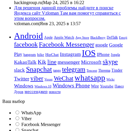
hackingroup.ru
|
Мар 24, 2025 в 16:22
Для решения данной проблемы найдите в поиске
Яндекса сайт Vzloman Там вам помогут справиться с
этим вопросом.
vzloman.com
|
Янв 23, 2025 в 13:57
Android
Apple
Apple Watch
DefTalk
App Store
BlackBerry
Emoji
facebook
Facebook Messenger
google
Google
IOS
Instagram
Play
IPhone
hike
HipChat
Jongla
hangouts
skype
line
Kik
messenger
KakaoTalk
Microsoft
Snapchat
telegram
slack
Tinder
tango
Tencent
Threema
whatsapp
viber
WeChat
Twitter
Voxer
Wickr
Windows Phone
Windows
Wire
Youtube
Павел
Windows 10
мессенджер
Дуров
новости
Ваш выбор
WhatsApp
Viber
Facebook Messenger
Snapchat