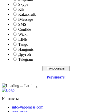
Skype
Kik
KakaoTalk
iMessage
SMS
Confide
Wickr
LINE
Tango
Hangouts
Другой
Telegram
Результаты
Loading ...
Контакты
info@appmess.com
app_mess