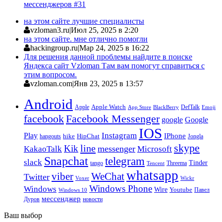
мессенджеров #31
на этом сайте лучшие специалисты
vzloman3.ru
|
Июл 25, 2025 в 2:20
на этом сайте. мне отлично помогли
hackingroup.ru
|
Мар 24, 2025 в 16:22
Для решения данной проблемы найдите в поиске
Яндекса сайт Vzloman Там вам помогут справиться с
этим вопросом.
vzloman.com
|
Янв 23, 2025 в 13:57
Android
Apple
Apple Watch
DefTalk
App Store
BlackBerry
Emoji
facebook
Facebook Messenger
google
Google
IOS
Instagram
Play
IPhone
hike
HipChat
Jongla
hangouts
skype
line
Kik
messenger
KakaoTalk
Microsoft
Snapchat
telegram
slack
Tinder
tango
Tencent
Threema
whatsapp
viber
WeChat
Twitter
Voxer
Wickr
Windows Phone
Windows
Wire
Youtube
Павел
Windows 10
мессенджер
Дуров
новости
Ваш выбор