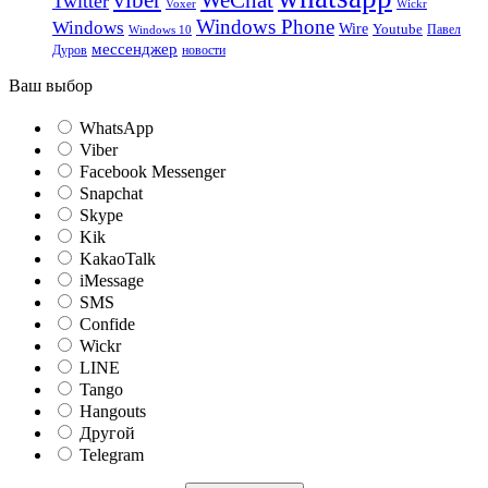
viber
WeChat
Twitter
Voxer
Wickr
Windows Phone
Windows
Wire
Youtube
Павел
Windows 10
мессенджер
Дуров
новости
Ваш выбор
WhatsApp
Viber
Facebook Messenger
Snapchat
Skype
Kik
KakaoTalk
iMessage
SMS
Confide
Wickr
LINE
Tango
Hangouts
Другой
Telegram