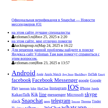
Официальная верификация в Snapchat — Новости
мессенджеров #31
на этом сайте лучшие специалисты
vzloman3.ru
|
Июл 25, 2025 в 2:20
на этом сайте. мне отлично помогли
hackingroup.ru
|
Мар 24, 2025 в 16:22
Для решения данной проблемы найдите в поиске
Яндекса сайт Vzloman Там вам помогут справиться с
этим вопросом.
vzloman.com
|
Янв 23, 2025 в 13:57
Android
Apple
Apple Watch
DefTalk
App Store
BlackBerry
Emoji
facebook
Facebook Messenger
google
Google
IOS
Instagram
Play
IPhone
hike
HipChat
Jongla
hangouts
skype
line
Kik
messenger
KakaoTalk
Microsoft
Snapchat
telegram
slack
Tinder
tango
Tencent
Threema
whatsapp