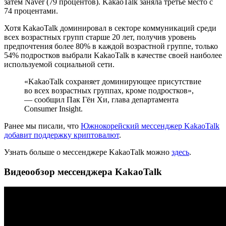
затем Naver (79 процентов). KakaoTalk заняла третье место с
74 процентами.
Хотя KakaoTalk доминировал в секторе коммуникаций среди
всех возрастных групп старше 20 лет, получив уровень
предпочтения более 80% в каждой возрастной группе, только
54% ​​подростков выбрали KakaoTalk в качестве своей наиболее
используемой социальной сети.
«KakaoTalk сохраняет доминирующее присутствие
во всех возрастных группах, кроме подростков»,
— сообщил Пак Гён Хи, глава департамента
Consumer Insight.
Ранее мы писали, что
Южнокорейский мессенджер KakaoTalk
добавит поддержку криптовалют
.
Узнать больше о мессенджере KakaoTalk можно
здесь
.
Видеообзор мессенджера KakaoTalk