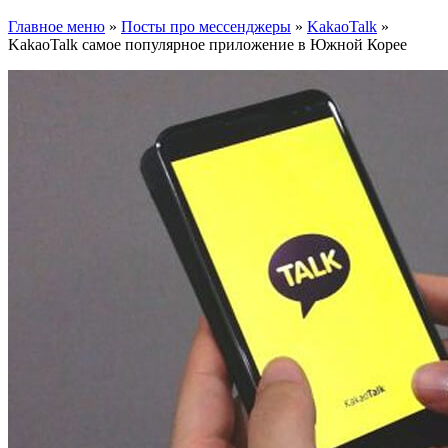
Главное меню
»
Посты про мессенджеры
»
KakaoTalk
»
KakaoTalk самое популярное приложение в Южной Корее