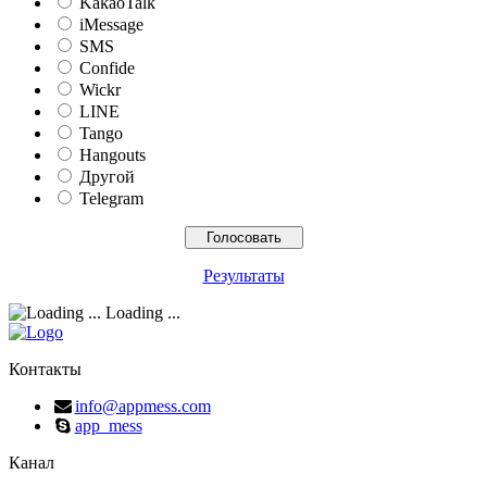
KakaoTalk
iMessage
SMS
Confide
Wickr
LINE
Tango
Hangouts
Другой
Telegram
Результаты
Loading ...
Контакты
info@appmess.com
app_mess
Канал