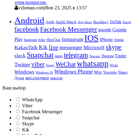
этим вопросом.
vzloman.com
|
Янв 23, 2025 в 13:57
Android
Apple
Apple Watch
DefTalk
App Store
BlackBerry
Emoji
facebook
Facebook Messenger
google
Google
IOS
Instagram
Play
IPhone
hike
HipChat
Jongla
hangouts
skype
line
Kik
messenger
KakaoTalk
Microsoft
Snapchat
telegram
slack
Tinder
tango
Tencent
Threema
whatsapp
viber
WeChat
Twitter
Voxer
Wickr
Windows Phone
Windows
Wire
Youtube
Павел
Windows 10
мессенджер
Дуров
новости
Ваш выбор
WhatsApp
Viber
Facebook Messenger
Snapchat
Skype
Kik