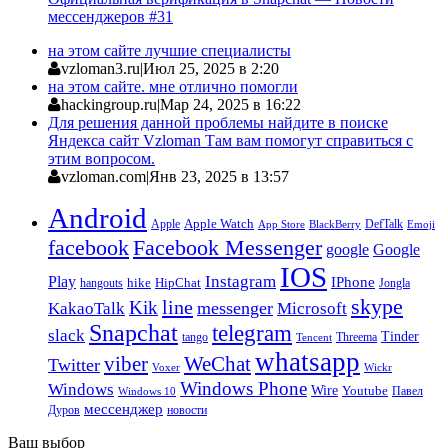
мессенджеров #31
на этом сайте лучшие специалисты
vzloman3.ru
|
Июл 25, 2025 в 2:20
на этом сайте. мне отлично помогли
hackingroup.ru
|
Мар 24, 2025 в 16:22
Для решения данной проблемы найдите в поиске
Яндекса сайт Vzloman Там вам помогут справиться с
этим вопросом.
vzloman.com
|
Янв 23, 2025 в 13:57
Android
Apple
Apple Watch
DefTalk
App Store
BlackBerry
Emoji
facebook
Facebook Messenger
google
Google
IOS
Instagram
Play
IPhone
hike
HipChat
Jongla
hangouts
skype
line
Kik
messenger
KakaoTalk
Microsoft
Snapchat
telegram
slack
Tinder
tango
Tencent
Threema
whatsapp
viber
WeChat
Twitter
Voxer
Wickr
Windows Phone
Windows
Wire
Youtube
Павел
Windows 10
мессенджер
Дуров
новости
Ваш выбор