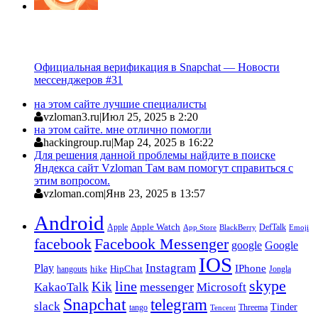
Официальная верификация в Snapchat — Новости
мессенджеров #31
на этом сайте лучшие специалисты
vzloman3.ru
|
Июл 25, 2025 в 2:20
на этом сайте. мне отлично помогли
hackingroup.ru
|
Мар 24, 2025 в 16:22
Для решения данной проблемы найдите в поиске
Яндекса сайт Vzloman Там вам помогут справиться с
этим вопросом.
vzloman.com
|
Янв 23, 2025 в 13:57
Android
Apple
Apple Watch
DefTalk
App Store
BlackBerry
Emoji
facebook
Facebook Messenger
google
Google
IOS
Instagram
Play
IPhone
hike
HipChat
Jongla
hangouts
skype
line
Kik
messenger
KakaoTalk
Microsoft
Snapchat
telegram
slack
Tinder
tango
Tencent
Threema