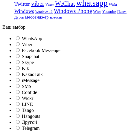
whatsapp
viber
WeChat
Twitter
Voxer
Wickr
Windows Phone
Windows
Wire
Youtube
Павел
Windows 10
мессенджер
Дуров
новости
Ваш выбор
WhatsApp
Viber
Facebook Messenger
Snapchat
Skype
Kik
KakaoTalk
iMessage
SMS
Confide
Wickr
LINE
Tango
Hangouts
Другой
Telegram