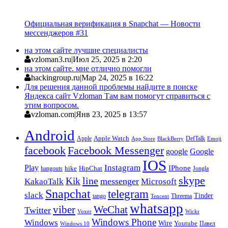
Официальная верификация в Snapchat — Новости
мессенджеров #31
на этом сайте лучшие специалисты
vzloman3.ru
|
Июл 25, 2025 в 2:20
на этом сайте. мне отлично помогли
hackingroup.ru
|
Мар 24, 2025 в 16:22
Для решения данной проблемы найдите в поиске
Яндекса сайт Vzloman Там вам помогут справиться с
этим вопросом.
vzloman.com
|
Янв 23, 2025 в 13:57
Android
Apple
Apple Watch
DefTalk
App Store
BlackBerry
Emoji
facebook
Facebook Messenger
google
Google
IOS
Instagram
Play
IPhone
hike
HipChat
Jongla
hangouts
skype
line
Kik
messenger
KakaoTalk
Microsoft
Snapchat
telegram
slack
Tinder
tango
Tencent
Threema
whatsapp
viber
WeChat
Twitter
Voxer
Wickr
Windows Phone
Windows
Wire
Youtube
Павел
Windows 10