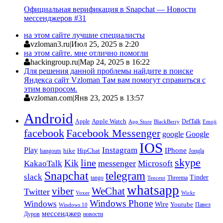
Официальная верификация в Snapchat — Новости
мессенджеров #31
на этом сайте лучшие специалисты
vzloman3.ru
|
Июл 25, 2025 в 2:20
на этом сайте. мне отлично помогли
hackingroup.ru
|
Мар 24, 2025 в 16:22
Для решения данной проблемы найдите в поиске
Яндекса сайт Vzloman Там вам помогут справиться с
этим вопросом.
vzloman.com
|
Янв 23, 2025 в 13:57
Android
Apple
Apple Watch
DefTalk
App Store
BlackBerry
Emoji
facebook
Facebook Messenger
google
Google
IOS
Instagram
Play
IPhone
hike
HipChat
Jongla
hangouts
skype
line
Kik
messenger
KakaoTalk
Microsoft
Snapchat
telegram
slack
Tinder
tango
Tencent
Threema
whatsapp
viber
WeChat
Twitter
Voxer
Wickr
Windows Phone
Windows
Wire
Youtube
Павел
Windows 10
мессенджер
Дуров
новости