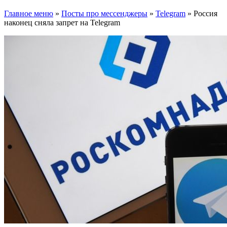
Главное меню
»
Посты про мессенджеры
»
Telegram
»
Россия
наконец сняла запрет на Telegram