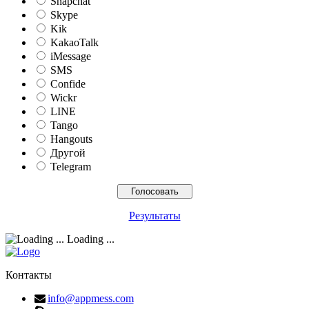
Snapchat
Skype
Kik
KakaoTalk
iMessage
SMS
Confide
Wickr
LINE
Tango
Hangouts
Другой
Telegram
Результаты
Loading ...
Контакты
info@appmess.com