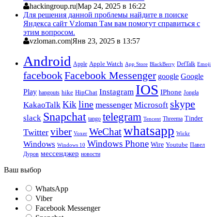
hackingroup.ru
|
Мар 24, 2025 в 16:22
Для решения данной проблемы найдите в поиске
Яндекса сайт Vzloman Там вам помогут справиться с
этим вопросом.
vzloman.com
|
Янв 23, 2025 в 13:57
Android
Apple
Apple Watch
DefTalk
App Store
BlackBerry
Emoji
facebook
Facebook Messenger
google
Google
IOS
Instagram
Play
IPhone
hike
HipChat
Jongla
hangouts
skype
line
Kik
messenger
KakaoTalk
Microsoft
Snapchat
telegram
slack
Tinder
tango
Tencent
Threema
whatsapp
viber
WeChat
Twitter
Voxer
Wickr
Windows Phone
Windows
Wire
Youtube
Павел
Windows 10
мессенджер
Дуров
новости
Ваш выбор
WhatsApp
Viber
Facebook Messenger