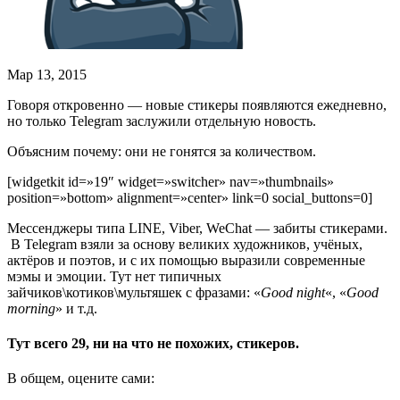
Мар 13, 2015
Говоря откровенно — новые стикеры появляются ежедневно,
но только Telegram заслужили отдельную новость.
Объясним почему: они не гонятся за количеством.
[widgetkit id=»19″ widget=»switcher» nav=»thumbnails»
position=»bottom» alignment=»center» link=0 social_buttons=0]
Мессенджеры типа LINE, Viber, WeChat — забиты стикерами.
В Telegram взяли за основу великих художников, учёных,
актёров и поэтов, и с их помощью выразили современные
мэмы и эмоции. Тут нет типичных
зайчиков\котиков\мультяшек с фразами: «
Good night
«, «
Good
morning
» и т.д.
Тут всего 29, ни на что не похожих, стикеров.
В общем, оцените сами: