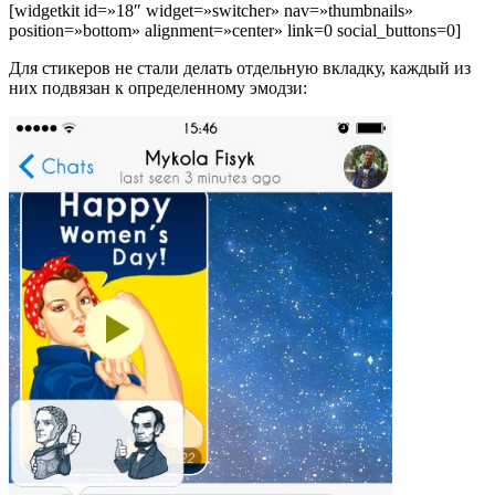
[widgetkit id=»18″ widget=»switcher» nav=»thumbnails»
position=»bottom» alignment=»center» link=0 social_buttons=0]
Для стикеров не стали делать отдельную вкладку, каждый из
них подвязан к определенному эмодзи: