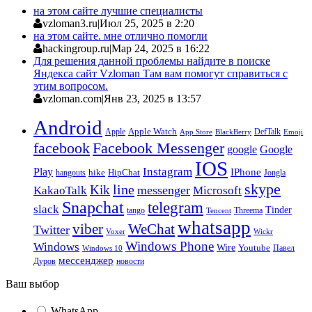
на этом сайте лучшие специалисты
vzloman3.ru
|
Июл 25, 2025 в 2:20
на этом сайте. мне отлично помогли
hackingroup.ru
|
Мар 24, 2025 в 16:22
Для решения данной проблемы найдите в поиске
Яндекса сайт Vzloman Там вам помогут справиться с
этим вопросом.
vzloman.com
|
Янв 23, 2025 в 13:57
Android
Apple
Apple Watch
DefTalk
App Store
BlackBerry
Emoji
facebook
Facebook Messenger
google
Google
IOS
Instagram
Play
IPhone
hike
HipChat
Jongla
hangouts
skype
line
Kik
messenger
KakaoTalk
Microsoft
Snapchat
telegram
slack
Tinder
tango
Tencent
Threema
whatsapp
viber
WeChat
Twitter
Voxer
Wickr
Windows Phone
Windows
Wire
Youtube
Павел
Windows 10
мессенджер
Дуров
новости
Ваш выбор
WhatsApp