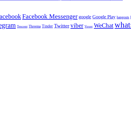
facebook
Facebook Messenger
google
Google Play
hangouts
what
legram
viber
WeChat
Twitter
Tinder
Tencent
Threema
Voxer