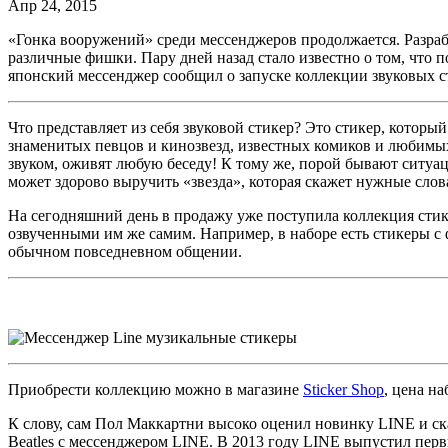
Апр 24, 2015
«Гонка вооружений» среди мессенджеров продолжается. Разраб
различные фишки. Пару дней назад стало известно о том, что п
японский мессенджер сообщил о запуске коллекции звуковых с
Что представляет из себя звуковой стикер? Это стикер, которы
знаменитых певцов и кинозвезд, известных комиков и любимых
звуком, оживят любую беседу! К тому же, порой бывают ситуац
может здорово выручить «звезда», которая скажет нужные слов
На сегодняшний день в продажу уже поступила коллекция стик
озвученными им же самим. Например, в наборе есть стикеры с 
обычном повседневном общении.
Приобрести коллекцию можно в магазине
Sticker Shop
, цена на
К слову, сам Пол Маккартни высоко оценил новинку LINE и ска
Beatles с мессенджером LINE. В 2013 году LINE выпустил пер