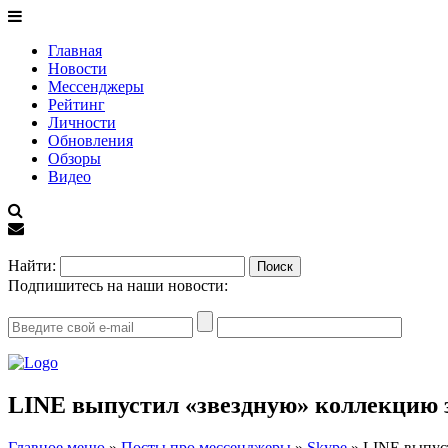
Главная
Новости
Мессенджеры
Рейтинг
Личности
Обновления
Обзоры
Видео
EN
Найти:
Подпишитесь на наши новости:
LINE выпустил «звездную» коллекцию 
Главное меню
»
Посты про мессенджеры
»
Skype
»
LINE выпус