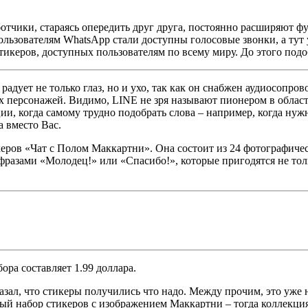
отчики, стараясь опередить друг друга, постоянно расширяют 
ользователям WhatsApp стали доступны голосовые звонки, а тут у
тикеров, доступных пользователям по всему миру. До этого под
й радует не только глаз, но и ухо, так как он снабжен аудиосоп
 персонажей. Видимо, LINE не зря называют пионером в област
ии, когда самому трудно подобрать слова – например, когда нуж
а вместо Вас.
еров «Чат с Полом Маккартни». Она состоит из 24 фотографиче
фразами «Молодец!» или «Спасибо!», которые пригодятся не тол
бора составляет 1.99 доллара.
зал, что стикеры получились что надо. Между прочим, это уже 
вый набор стикеров с изображением Маккартни – тогда коллекци