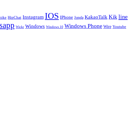
IOS
line
Kik
Instagram
KakaoTalk
IPhone
hike
HipChat
Jongla
sapp
Windows Phone
Windows
Wire
Youtube
Wickr
Windows 10