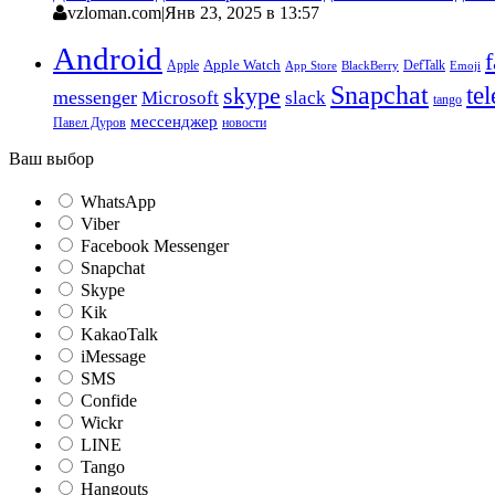
vzloman.com
|
Янв 23, 2025 в 13:57
Android
Apple
Apple Watch
DefTalk
App Store
BlackBerry
Emoji
Snapchat
te
skype
messenger
Microsoft
slack
tango
мессенджер
Павел Дуров
новости
Ваш выбор
WhatsApp
Viber
Facebook Messenger
Snapchat
Skype
Kik
KakaoTalk
iMessage
SMS
Confide
Wickr
LINE
Tango
Hangouts