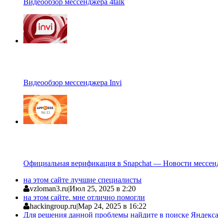
Видеообзор мессенджера 4talk
Видеообзор мессенджера Invi
Официальная верификация в Snapchat — Новости мессен
на этом сайте лучшие специалисты
vzloman3.ru
|
Июл 25, 2025 в 2:20
на этом сайте. мне отлично помогли
hackingroup.ru
|
Мар 24, 2025 в 16:22
Для решения данной проблемы найдите в поиске Яндекса 