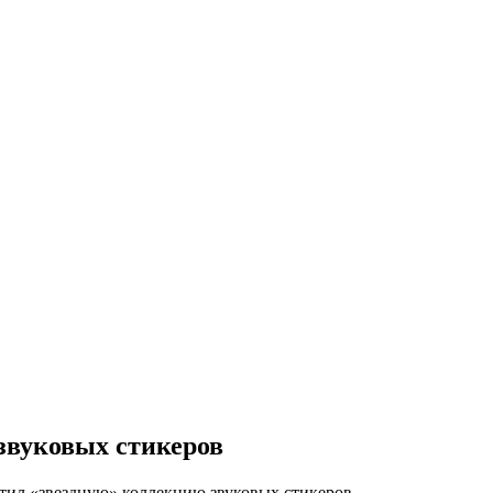
звуковых стикеров
тил «звездную» коллекцию звуковых стикеров