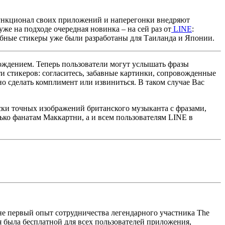
функционал своих приложений и наперегонки внедряют
же на подходе очередная новинка – на сей раз от
LINE
:
обные стикеры уже были разработаны для Таиланда и Японии.
ровождением. Теперь пользователи могут услышать фразы
и стикеров: согласитесь, забавные картинки, сопровожденные
но сделать комплимент или извиниться. В таком случае Вас
ски точных изображений британского музыканта с фразами,
ько фанатам Маккартни, а и всем пользователям LINE в
не первый опыт сотрудничества легендарного участника The
я была бесплатной для всех пользователей приложения,