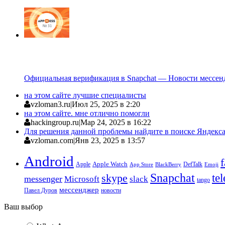
Официальная верификация в Snapchat — Новости мессен
на этом сайте лучшие специалисты
vzloman3.ru
|
Июл 25, 2025 в 2:20
на этом сайте. мне отлично помогли
hackingroup.ru
|
Мар 24, 2025 в 16:22
Для решения данной проблемы найдите в поиске Яндекса 
vzloman.com
|
Янв 23, 2025 в 13:57
Android
Apple
Apple Watch
DefTalk
App Store
BlackBerry
Emoji
Snapchat
te
skype
messenger
Microsoft
slack
tango
мессенджер
Павел Дуров
новости
Ваш выбор