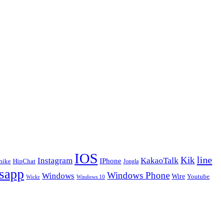
IOS
line
Kik
Instagram
KakaoTalk
IPhone
hike
HipChat
Jongla
sapp
Windows Phone
Windows
Wire
Youtube
Wickr
Windows 10