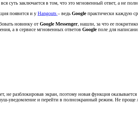
вся суть заключается в том, что это мгновенный ответ, а не пол
кция появится и у
Hangouts
– ведь
Google
практически каждую сре
бовать новинку от
Google Messenger
, нашли, за что ее покрити
ения, а в сервисе мгновенных ответов
Google
поле для написания
ет, не разблокировав экран, поэтому новая функция оказываетс
ь пуш-уведомление и перейти в полноэкранный режим. Не проще