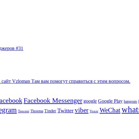
джеров #31
сайт Vzloman Там вам помогут справиться с этим вопросом.
facebook
Facebook Messenger
google
Google Play
hangouts
what
legram
viber
WeChat
Twitter
Tinder
Tencent
Threema
Voxer