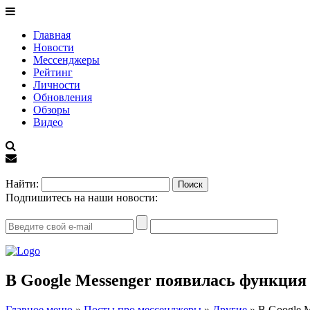
Главная
Новости
Мессенджеры
Рейтинг
Личности
Обновления
Обзоры
Видео
EN
Найти:
Подпишитесь на наши новости:
В Google Messenger появилась функция
Главное меню
»
Посты про мессенджеры
»
Другие
»
В Google 