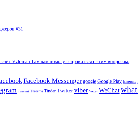
джеров #31
сайт Vzloman Там вам помогут справиться с этим вопросом.
facebook
Facebook Messenger
google
Google Play
hangouts
what
legram
viber
WeChat
Twitter
Tinder
Tencent
Threema
Voxer