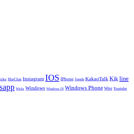
IOS
line
Kik
Instagram
KakaoTalk
IPhone
hike
HipChat
Jongla
sapp
Windows Phone
Windows
Wire
Youtube
Wickr
Windows 10