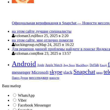
Официальная верификация в Snapchat — Новости мессен
на этом сайте лучшие специалисты
vzloman3.ru
|
Июл 25, 2025 в 2:20
на этом сайте. мне отлично помогли
hackingroup.ru
|
Мар 24, 2025 в 16:22
Для решения данной проблемы найдите в поиске Яндекса 
vzloman.com
|
Янв 23, 2025 в 13:57
Android
Apple
Apple Watch
DefTalk
App Store
BlackBerry
Emoji
Snapchat
te
skype
messenger
Microsoft
slack
tango
мессенджер
Павел Дуров
новости
Ваш выбор
WhatsApp
Viber
Facebook Messenger