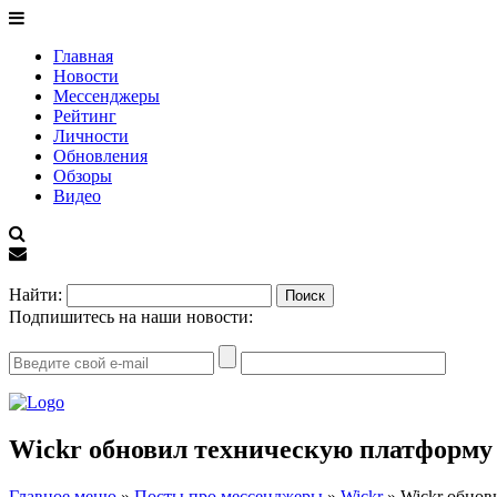
Главная
Новости
Мессенджеры
Рейтинг
Личности
Обновления
Обзоры
Видео
EN
Найти:
Подпишитесь на наши новости:
Wickr обновил техническую платформу
Главное меню
»
Посты про мессенджеры
»
Wickr
»
Wickr обнов