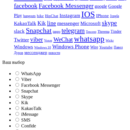
facebook
Facebook Messenger
google
Google
IOS
Instagram
Play
IPhone
hike
HipChat
Jongla
hangouts
skype
line
Kik
messenger
KakaoTalk
Microsoft
Snapchat
telegram
slack
Tinder
tango
Tencent
Threema
whatsapp
viber
WeChat
Twitter
Voxer
Wickr
Windows Phone
Windows
Wire
Youtube
Павел
Windows 10
мессенджер
Дуров
новости
Ваш выбор
WhatsApp
Viber
Facebook Messenger
Snapchat
Skype
Kik
KakaoTalk
iMessage
SMS
Confide