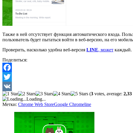
Также в ней отсутствует функция автоматического входа. Поль
пользователь будет пытаться войти в веб-версию, на его моби
Проверить, насколько удобна веб-версия
LINE
, может
каждый. Д
Поделиться:
Facebook
Twitter
(
3
votes, average:
2,33
VK
Loading...
Метки:
Chrome Web Store
Google Chrome
line