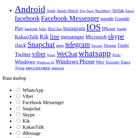
Android
Apple
Apple Watch
DefTalk
App Store
BlackBerry
Emoji
facebook
Facebook Messenger
google
Google
IOS
Instagram
Play
IPhone
hike
HipChat
Jongla
hangouts
skype
line
Kik
messenger
KakaoTalk
Microsoft
Snapchat
telegram
slack
Tinder
tango
Tencent
Threema
whatsapp
viber
WeChat
Twitter
Voxer
Wickr
Windows Phone
Windows
Wire
Youtube
Павел
Windows 10
мессенджер
Дуров
новости
Ваш выбор
WhatsApp
Viber
Facebook Messenger
Snapchat
Skype
Kik
KakaoTalk
iMessage