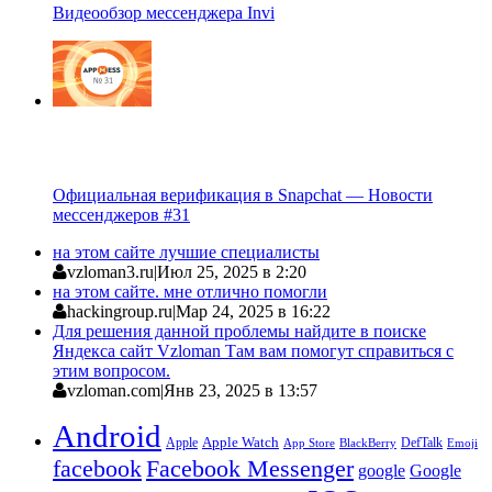
Видеообзор мессенджера Invi
Официальная верификация в Snapchat — Новости
мессенджеров #31
на этом сайте лучшие специалисты
vzloman3.ru
|
Июл 25, 2025 в 2:20
на этом сайте. мне отлично помогли
hackingroup.ru
|
Мар 24, 2025 в 16:22
Для решения данной проблемы найдите в поиске
Яндекса сайт Vzloman Там вам помогут справиться с
этим вопросом.
vzloman.com
|
Янв 23, 2025 в 13:57
Android
Apple
Apple Watch
DefTalk
App Store
BlackBerry
Emoji
facebook
Facebook Messenger
google
Google