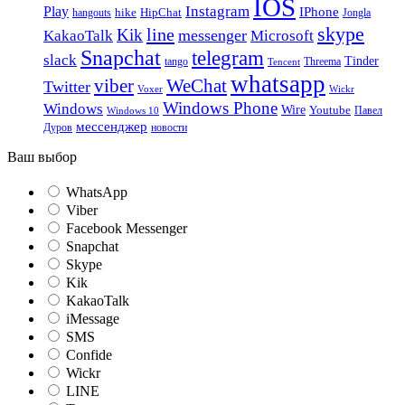
IOS
Instagram
Play
IPhone
hike
HipChat
Jongla
hangouts
skype
line
Kik
messenger
KakaoTalk
Microsoft
Snapchat
telegram
slack
Tinder
tango
Tencent
Threema
whatsapp
viber
WeChat
Twitter
Voxer
Wickr
Windows Phone
Windows
Wire
Youtube
Павел
Windows 10
мессенджер
Дуров
новости
Ваш выбор
WhatsApp
Viber
Facebook Messenger
Snapchat
Skype
Kik
KakaoTalk
iMessage
SMS
Confide
Wickr
LINE