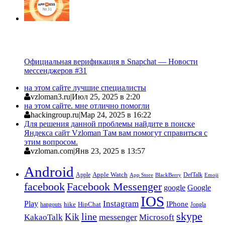
Официальная верификация в Snapchat — Новости
мессенджеров #31
на этом сайте лучшие специалисты
vzloman3.ru
|
Июл 25, 2025 в 2:20
на этом сайте. мне отлично помогли
hackingroup.ru
|
Мар 24, 2025 в 16:22
Для решения данной проблемы найдите в поиске
Яндекса сайт Vzloman Там вам помогут справиться с
этим вопросом.
vzloman.com
|
Янв 23, 2025 в 13:57
Android
Apple
Apple Watch
DefTalk
App Store
BlackBerry
Emoji
facebook
Facebook Messenger
google
Google
IOS
Instagram
Play
IPhone
hike
HipChat
Jongla
hangouts
skype
line
Kik
messenger
KakaoTalk
Microsoft