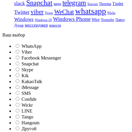
Snapchat
telegram
slack
Tinder
tango
Tencent
Threema
whatsapp
viber
WeChat
Twitter
Voxer
Wickr
Windows Phone
Windows
Wire
Youtube
Павел
Windows 10
мессенджер
Дуров
новости
Ваш выбор
WhatsApp
Viber
Facebook Messenger
Snapchat
Skype
Kik
KakaoTalk
iMessage
SMS
Confide
Wickr
LINE
Tango
Hangouts
Другой