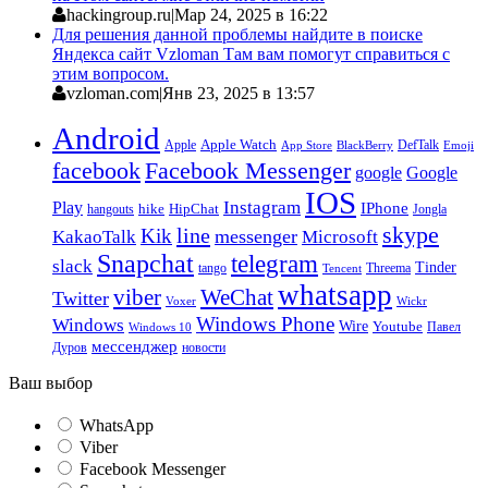
hackingroup.ru
|
Мар 24, 2025 в 16:22
Для решения данной проблемы найдите в поиске
Яндекса сайт Vzloman Там вам помогут справиться с
этим вопросом.
vzloman.com
|
Янв 23, 2025 в 13:57
Android
Apple
Apple Watch
DefTalk
App Store
BlackBerry
Emoji
facebook
Facebook Messenger
google
Google
IOS
Instagram
Play
IPhone
hike
HipChat
Jongla
hangouts
skype
line
Kik
messenger
KakaoTalk
Microsoft
Snapchat
telegram
slack
Tinder
tango
Tencent
Threema
whatsapp
viber
WeChat
Twitter
Voxer
Wickr
Windows Phone
Windows
Wire
Youtube
Павел
Windows 10
мессенджер
Дуров
новости
Ваш выбор
WhatsApp
Viber
Facebook Messenger