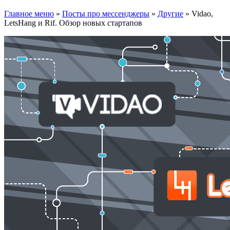
Главное меню
»
Посты про мессенджеры
»
Другие
»
Vidao,
LetsHang и Rif. Обзор новых стартапов