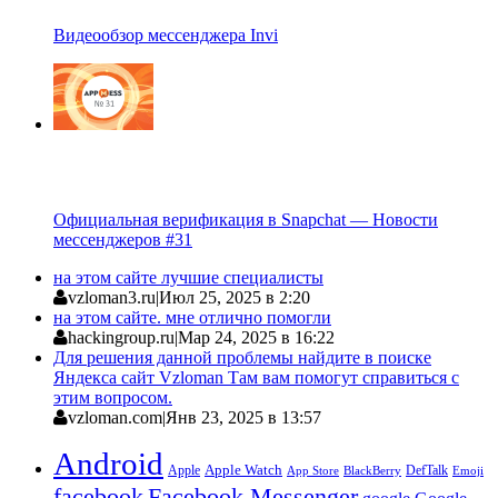
Видеообзор мессенджера Invi
Официальная верификация в Snapchat — Новости
мессенджеров #31
на этом сайте лучшие специалисты
vzloman3.ru
|
Июл 25, 2025 в 2:20
на этом сайте. мне отлично помогли
hackingroup.ru
|
Мар 24, 2025 в 16:22
Для решения данной проблемы найдите в поиске
Яндекса сайт Vzloman Там вам помогут справиться с
этим вопросом.
vzloman.com
|
Янв 23, 2025 в 13:57
Android
Apple
Apple Watch
DefTalk
App Store
BlackBerry
Emoji
facebook
Facebook Messenger