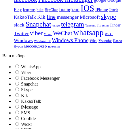
google
Google
IOS
Instagram
Play
IPhone
hike
HipChat
Jongla
hangouts
skype
line
Kik
messenger
KakaoTalk
Microsoft
Snapchat
telegram
slack
Tinder
tango
Tencent
Threema
whatsapp
viber
WeChat
Twitter
Voxer
Wickr
Windows Phone
Windows
Wire
Youtube
Павел
Windows 10
мессенджер
Дуров
новости
Ваш выбор
WhatsApp
Viber
Facebook Messenger
Snapchat
Skype
Kik
KakaoTalk
iMessage
SMS
Confide
Wickr