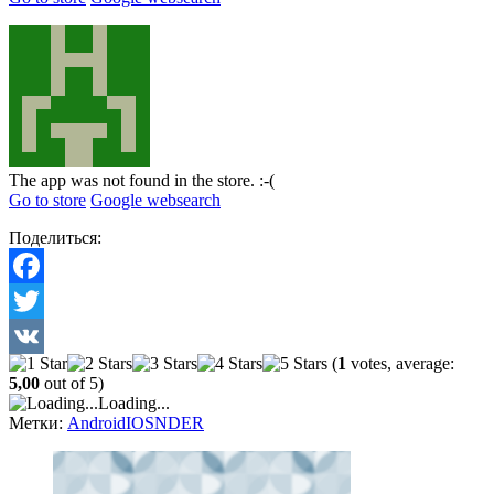
The app was not found in the store. :-(
Go to store
Google websearch
Поделиться:
Facebook
Twitter
(
1
votes, average:
VK
5,00
out of 5)
Loading...
Метки:
Android
IOS
NDER