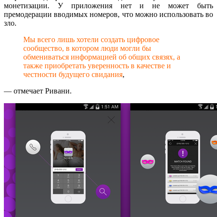
монетизации. У приложения нет и не может быть
премодерации вводимых номеров, что можно использовать во
зло.
Мы всего лишь хотели создать цифровое
сообщество, в котором люди могли бы
обмениваться информацией об общих связях, а
также приобретать уверенность в качестве и
честности будущего свидания
,
— отмечает Ривани.