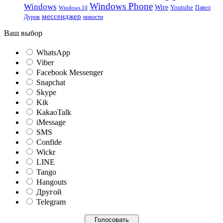
Windows Phone
Windows
Wire
Youtube
Павел
Windows 10
мессенджер
Дуров
новости
Ваш выбор
WhatsApp
Viber
Facebook Messenger
Snapchat
Skype
Kik
KakaoTalk
iMessage
SMS
Confide
Wickr
LINE
Tango
Hangouts
Другой
Telegram