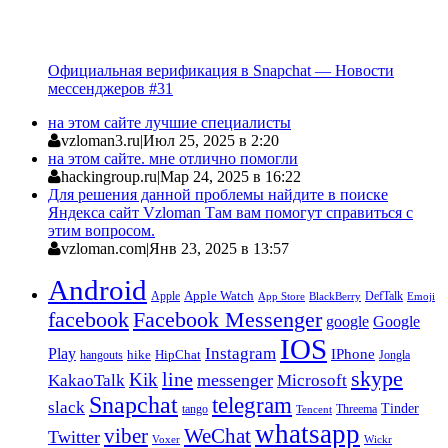
Официальная верификация в Snapchat — Новости
мессенджеров #31
на этом сайте лучшие специалисты
vzloman3.ru
|
Июл 25, 2025 в 2:20
на этом сайте. мне отлично помогли
hackingroup.ru
|
Мар 24, 2025 в 16:22
Для решения данной проблемы найдите в поиске
Яндекса сайт Vzloman Там вам помогут справиться с
этим вопросом.
vzloman.com
|
Янв 23, 2025 в 13:57
Android
Apple
Apple Watch
DefTalk
App Store
BlackBerry
Emoji
facebook
Facebook Messenger
google
Google
IOS
Instagram
Play
IPhone
hike
HipChat
Jongla
hangouts
skype
line
Kik
messenger
KakaoTalk
Microsoft
Snapchat
telegram
slack
Tinder
tango
Tencent
Threema
whatsapp
viber
WeChat
Twitter
Voxer
Wickr