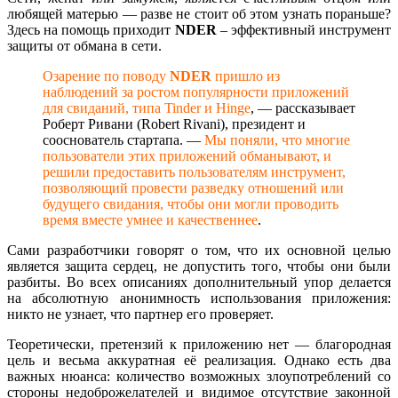
любящей матерью — разве не стоит об этом узнать пораньше?
Здесь на помощь приходит
NDER
– эффективный инструмент
защиты от обмана в сети.
Озарение по поводу
NDER
пришло из
наблюдений за ростом популярности приложений
для свиданий, типа Tinder и Hinge
, — рассказывает
Роберт Ривани (Robert Rivani), президент и
сооснователь стартапа. —
Мы поняли, что многие
пользователи этих приложений обманывают, и
решили предоставить пользователям инструмент,
позволяющий провести разведку отношений или
будущего свидания, чтобы они могли проводить
время вместе умнее и качественнее
.
Сами разработчики говорят о том, что их основной целью
является защита сердец, не допустить того, чтобы они были
разбиты. Во всех описаниях дополнительный упор делается
на абсолютную анонимность использования приложения:
никто не узнает, что партнер его проверяет.
Теоретически, претензий к приложению нет — благородная
цель и весьма аккуратная её реализация. Однако есть два
важных нюанса: количество возможных злоупотреблений со
стороны недоброжелателей и видимое отсутствие законной