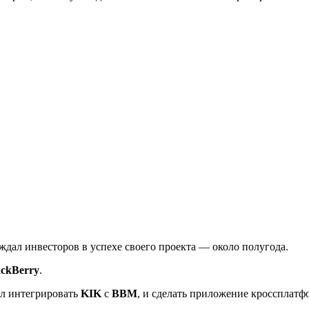
ждал инвесторов в успехе своего проекта — около полугода.
ackBerry
.
ел интегрировать
KIK
с
BBM
, и сделать приложение кроссплатф