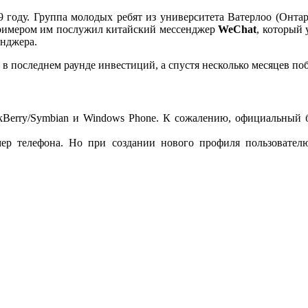
 году. Группа молодых ребят из университета Ватерлоо (Онта
Примером им послужил китайский мессенджер
WeChat
, который 
енджера.
5 в последнем раунде инвестиций, а спустя несколько месяцев п
ckBerry/Symbian и Windows Phone. К сожалению, официальный 
ер телефона. Но при создании нового профиля пользователю