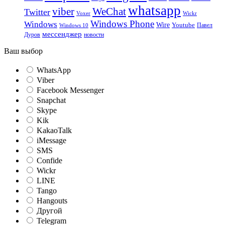
whatsapp
viber
WeChat
Twitter
Voxer
Wickr
Windows Phone
Windows
Wire
Youtube
Павел
Windows 10
мессенджер
Дуров
новости
Ваш выбор
WhatsApp
Viber
Facebook Messenger
Snapchat
Skype
Kik
KakaoTalk
iMessage
SMS
Confide
Wickr
LINE
Tango
Hangouts
Другой
Telegram