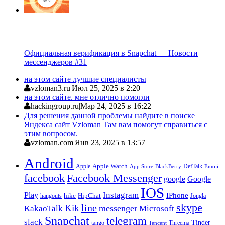
Официальная верификация в Snapchat — Новости
мессенджеров #31
на этом сайте лучшие специалисты
vzloman3.ru
|
Июл 25, 2025 в 2:20
на этом сайте. мне отлично помогли
hackingroup.ru
|
Мар 24, 2025 в 16:22
Для решения данной проблемы найдите в поиске
Яндекса сайт Vzloman Там вам помогут справиться с
этим вопросом.
vzloman.com
|
Янв 23, 2025 в 13:57
Android
Apple
Apple Watch
DefTalk
App Store
BlackBerry
Emoji
facebook
Facebook Messenger
google
Google
IOS
Instagram
Play
IPhone
hike
HipChat
Jongla
hangouts
skype
line
Kik
messenger
KakaoTalk
Microsoft
Snapchat
telegram
slack
Tinder
tango
Tencent
Threema