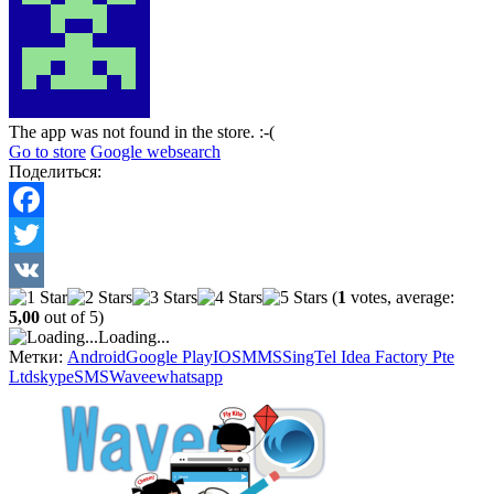
The app was not found in the store. :-(
Go to store
Google websearch
Поделиться:
Facebook
Twitter
(
1
votes, average:
VK
5,00
out of 5)
Loading...
Метки:
Android
Google Play
IOS
MMS
SingTel Idea Factory Pte
Ltd
skype
SMS
Wavee
whatsapp