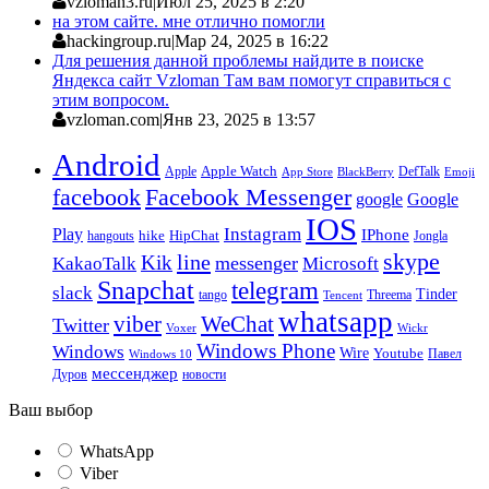
vzloman3.ru
|
Июл 25, 2025 в 2:20
на этом сайте. мне отлично помогли
hackingroup.ru
|
Мар 24, 2025 в 16:22
Для решения данной проблемы найдите в поиске
Яндекса сайт Vzloman Там вам помогут справиться с
этим вопросом.
vzloman.com
|
Янв 23, 2025 в 13:57
Android
Apple
Apple Watch
DefTalk
App Store
BlackBerry
Emoji
facebook
Facebook Messenger
google
Google
IOS
Instagram
Play
IPhone
hike
HipChat
Jongla
hangouts
skype
line
Kik
messenger
KakaoTalk
Microsoft
Snapchat
telegram
slack
Tinder
tango
Tencent
Threema
whatsapp
viber
WeChat
Twitter
Voxer
Wickr
Windows Phone
Windows
Wire
Youtube
Павел
Windows 10
мессенджер
Дуров
новости
Ваш выбор
WhatsApp
Viber