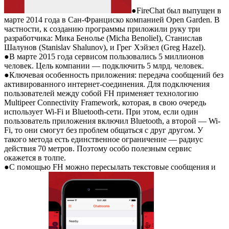
●FireChat был выпущен в
марте 2014 года в Сан-Франциско компанией Open Garden. В
частности, к созданию программы приложили руку три
разработчика: Мика Бенолье (Micha Benoliel), Станислав
Шалунов (Stanislav Shalunov), и Грег Хэйзел (Greg Hazel).
●В марте 2015 года сервисом пользовались 5 миллионов
человек. Цель компании — подключить 5 млрд. человек.
●Ключевая особенность приложения: передача сообщений без
активированного интернет-соединения. Для подключения
пользователей между собой FH применяет технологию
Multipeer Connectivity Framework, которая, в свою очередь
использует Wi-Fi и Bluetooth-сети. При этом, если один
пользователь приложения включил Bluetooth, а второй — Wi-
Fi, то они смогут без проблем общаться с друг другом. У
такого метода есть единственное ограничение — радиус
действия 70 метров. Поэтому особо полезным сервис
окажется в толпе.
●С помощью FH можно пересылать текстовые сообщения и