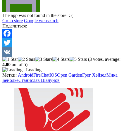
The app was not found in the store. :-(
Go to store
Google websearch
Поделиться:
Facebook
Twitter
(
3
votes, average:
VK
4,00
out of 5)
Loading...
Метки:
Android
FireChat
IOS
Open Garden
Грег Хэйзел
Мика
Бенолье
Станислав Шалунов