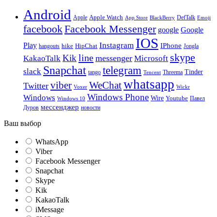
Android
Apple
Apple Watch
DefTalk
App Store
BlackBerry
Emoji
facebook
Facebook Messenger
google
Google
IOS
Instagram
Play
IPhone
hike
HipChat
Jongla
hangouts
skype
line
Kik
messenger
KakaoTalk
Microsoft
Snapchat
telegram
slack
Tinder
tango
Tencent
Threema
whatsapp
viber
WeChat
Twitter
Voxer
Wickr
Windows Phone
Windows
Wire
Youtube
Павел
Windows 10
мессенджер
Дуров
новости
Ваш выбор
WhatsApp
Viber
Facebook Messenger
Snapchat
Skype
Kik
KakaoTalk
iMessage