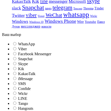
skype
line
Kik
messenger
KakaoTalk
Microsoft
Snapchat
telegram
slack
Tinder
tango
Tencent
Threema
whatsapp
viber
WeChat
Twitter
Voxer
Wickr
Windows Phone
Windows
Wire
Youtube
Павел
Windows 10
мессенджер
Дуров
новости
Ваш выбор
WhatsApp
Viber
Facebook Messenger
Snapchat
Skype
Kik
KakaoTalk
iMessage
SMS
Confide
Wickr
LINE
Tango
Hangouts