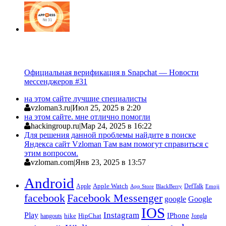
Официальная верификация в Snapchat — Новости
мессенджеров #31
на этом сайте лучшие специалисты
vzloman3.ru
|
Июл 25, 2025 в 2:20
на этом сайте. мне отлично помогли
hackingroup.ru
|
Мар 24, 2025 в 16:22
Для решения данной проблемы найдите в поиске
Яндекса сайт Vzloman Там вам помогут справиться с
этим вопросом.
vzloman.com
|
Янв 23, 2025 в 13:57
Android
Apple
Apple Watch
DefTalk
App Store
BlackBerry
Emoji
facebook
Facebook Messenger
google
Google
IOS
Instagram
Play
IPhone
hike
HipChat
Jongla
hangouts