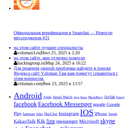
Официальная верификация в Snapchat — Новости
мессенджеров #31
на этом сайте лучшие специалисты
vzloman3.ru
|
Июл 25, 2025 в 2:20
на этом сайте. мне отлично помогли
hackingroup.ru
|
Мар 24, 2025 в 16:22
Для решения данной проблемы найдите в поиске
Яндекса сайт Vzloman Там вам помогут справиться с
этим вопросом.
vzloman.com
|
Янв 23, 2025 в 13:57
Android
Apple
Apple Watch
DefTalk
App Store
BlackBerry
Emoji
facebook
Facebook Messenger
google
Google
IOS
Instagram
Play
IPhone
hike
HipChat
Jongla
hangouts
skype
line
Kik
messenger
KakaoTalk
Microsoft