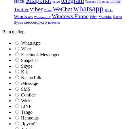
Snapchat
telegram
slack
Tinder
tango
Tencent
Threema
whatsapp
viber
WeChat
Twitter
Voxer
Wickr
Windows Phone
Windows
Wire
Youtube
Павел
Windows 10
мессенджер
Дуров
новости
Ваш выбор
WhatsApp
Viber
Facebook Messenger
Snapchat
Skype
Kik
KakaoTalk
iMessage
SMS
Confide
Wickr
LINE
Tango
Hangouts
Другой