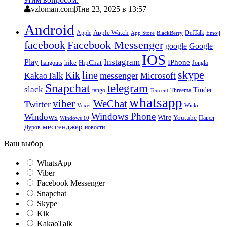
vzloman.com
|
Янв 23, 2025 в 13:57
Android
Apple
Apple Watch
DefTalk
App Store
BlackBerry
Emoji
facebook
Facebook Messenger
google
Google
IOS
Instagram
Play
IPhone
hike
HipChat
Jongla
hangouts
skype
line
Kik
messenger
KakaoTalk
Microsoft
Snapchat
telegram
slack
Tinder
tango
Tencent
Threema
whatsapp
viber
WeChat
Twitter
Voxer
Wickr
Windows Phone
Windows
Wire
Youtube
Павел
Windows 10
мессенджер
Дуров
новости
Ваш выбор
WhatsApp
Viber
Facebook Messenger
Snapchat
Skype
Kik
KakaoTalk