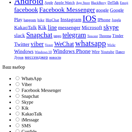
Android
Apple
Apple Watch
DefTalk
App Store
BlackBerry
Emoji
facebook
Facebook Messenger
google
Google
IOS
Instagram
Play
IPhone
hike
HipChat
Jongla
hangouts
skype
line
Kik
messenger
KakaoTalk
Microsoft
Snapchat
telegram
slack
Tinder
tango
Tencent
Threema
whatsapp
viber
WeChat
Twitter
Voxer
Wickr
Windows Phone
Windows
Wire
Youtube
Павел
Windows 10
мессенджер
Дуров
новости
Ваш выбор
WhatsApp
Viber
Facebook Messenger
Snapchat
Skype
Kik
KakaoTalk
iMessage
SMS
Confide