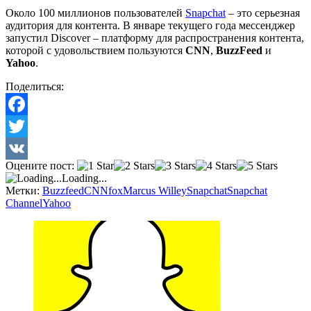
Около 100 миллионов пользователей
Snapchat
– это серьезная
аудитория для контента. В январе текущего года мессенджер
запустил Discover – платформу для распространения контента,
которой с удовольствием пользуются
CNN
,
BuzzFeed
и
Yahoo
.
Поделиться:
Facebook
Twitter
Оцените пост:
VK
Loading...
Метки:
Buzzfeed
CNN
fox
Marcus Willey
Snapchat
Snapchat
Channel
Yahoo