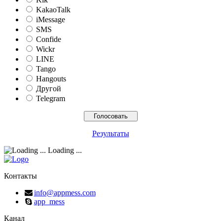
KakaoTalk
iMessage
SMS
Confide
Wickr
LINE
Tango
Hangouts
Другой
Telegram
Результаты
Loading ...
Контакты
info@appmess.com
app_mess
Канал