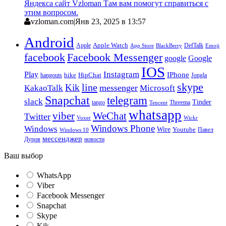
Яндекса сайт Vzloman Там вам помогут справиться с
этим вопросом.
vzloman.com
|
Янв 23, 2025 в 13:57
Android
Apple
Apple Watch
DefTalk
App Store
BlackBerry
Emoji
facebook
Facebook Messenger
google
Google
IOS
Instagram
Play
IPhone
hike
HipChat
Jongla
hangouts
skype
line
Kik
messenger
KakaoTalk
Microsoft
Snapchat
telegram
slack
Tinder
tango
Tencent
Threema
whatsapp
viber
WeChat
Twitter
Voxer
Wickr
Windows Phone
Windows
Wire
Youtube
Павел
Windows 10
мессенджер
Дуров
новости
Ваш выбор
WhatsApp
Viber
Facebook Messenger
Snapchat
Skype
Kik