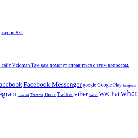
джеров #31
сайт Vzloman Там вам помогут справиться с этим вопросом.
facebook
Facebook Messenger
google
Google Play
hangouts
what
legram
viber
WeChat
Twitter
Tinder
Tencent
Threema
Voxer