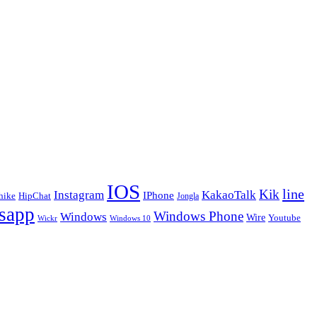
IOS
line
Kik
Instagram
KakaoTalk
IPhone
hike
HipChat
Jongla
sapp
Windows Phone
Windows
Wire
Youtube
Wickr
Windows 10