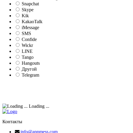
Snapchat
Skype
Kik
KakaoTalk
iMessage
SMS
Confide
Wickr
LINE
Tango
Hangouts
Другой
Telegram
Loading ...
Контакты
info@appmess.com