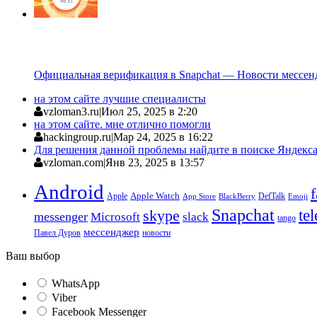
Официальная верификация в Snapchat — Новости мессен
на этом сайте лучшие специалисты
vzloman3.ru
|
Июл 25, 2025 в 2:20
на этом сайте. мне отлично помогли
hackingroup.ru
|
Мар 24, 2025 в 16:22
Для решения данной проблемы найдите в поиске Яндекса 
vzloman.com
|
Янв 23, 2025 в 13:57
Android
Apple
Apple Watch
DefTalk
App Store
BlackBerry
Emoji
Snapchat
te
skype
messenger
Microsoft
slack
tango
мессенджер
Павел Дуров
новости
Ваш выбор
WhatsApp
Viber
Facebook Messenger