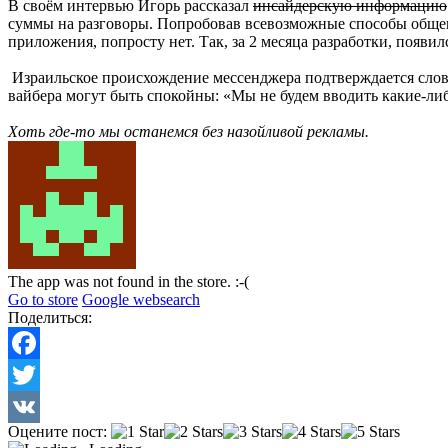
В своём интервью Игорь рассказал
инсайдерскую информацию
суммы на разговоры. Попробова
в в
севозможные способы обще
приложения, попросту нет. Так, за 2 месяца разработки, появи
Израильское происхождение мессенджера подтверждается словам
вайбера
могут быть спокойны:
«
Мы не будем вводить какие-ли
Хоть где-то мы останемся без назойливой рекламы.
The app was not found in the store. :-(
Go to store
Google websearch
Поделиться:
Facebook
Twitter
Оцените пост:
VK