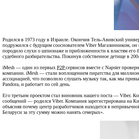
Родился в 1973 году в Израиле.
Окончив Тель-Авивский униве
подружился с будущим
сооснователем
Viber Магазинником, он 
породило слухи о шпионаже и
приближенности
к властям его 
судебного разбирательства. Покинув собственное детище в 20
iMesh
— один из первых
P2P
сервисов вместе с Napster пров
компании. iMesh — стали воплощением пиратства для миллион
ассоциацией
, что позволило слушать музыку так, как мы прив
Pandora, и работает по сей день.
Его третьим проектом стал виновник нашего поста — Viber. Ко
сообщений — родился Viber. Компания зарегистрирова
на на
Кип
объясняя
почему цент
р р
азработчиков находится в непривычно
Беларуси за эту сумму можно нанять семерых
»
.