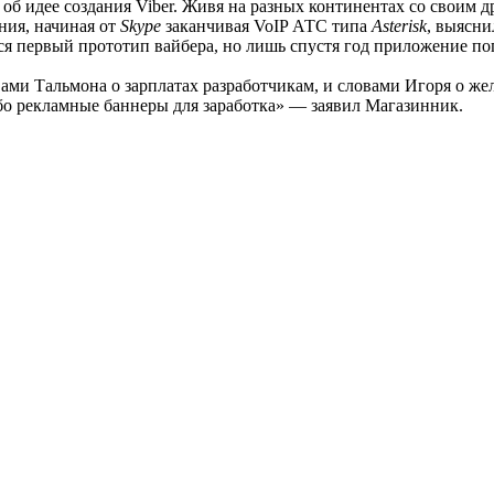
об идее создания Viber. Живя на разных континентах со своим 
ния
, начиная от
Skype
заканчивая VoIP
АТС
типа
Аsterisk
, выясн
лся первый прототип вайбера, но лишь спустя год приложение по
и Тальмона о зарплатах разработчикам, и словами Игоря о жела
бо рекламные баннеры для
заработка
» — заявил Магазинник.