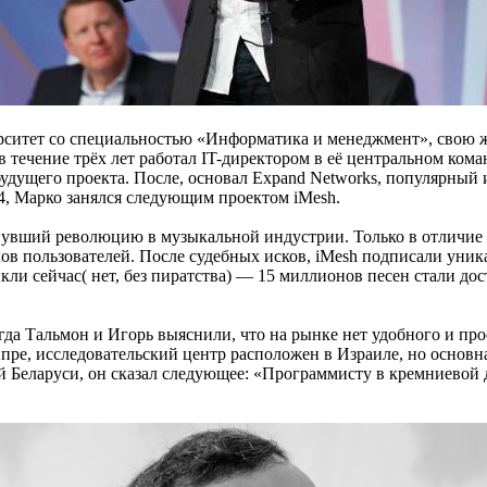
рситет
со специальностью «Информатика и менеджмент», свою жиз
в течение трёх лет работал IT-директором в её центральном ком
будущего проекта. После, основал Expand Networks, популярный
04, Марко занялся следующим проектом
iMesh
.
ернувший революцию в музыкальной
индустрии
. Только в отличие 
ов пользователей. После судебных исков,
iMesh
подписали уник
ыкли сейчас
(
нет, без пиратства) — 15 миллионов песен стали до
гда Тальмон и Игорь выяснили, что на рынке нет удобного и пр
ре, исследовательский центр расположен в Израиле, но основна
й Беларуси, он сказал следующее:
«
Программисту
в
кремниевой 