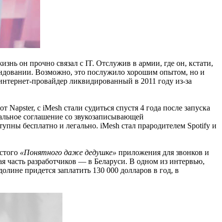
нь он прочно связал с IT. Отслужив в армии, где он, кстати,
андовании.
Возможно,
это послужило хорошим опытом, но и
 интернет-провайдер ликвидированный в 2011 году из-за
от Napster, с
iMesh
стали судиться спустя 4 года после запуска
альное
соглашение
со звукозаписывающей
ступны бесплатно и легально.
iMesh
стал прародителем Spotify и
остого
«Понятного даже дедушке»
приложения для звонков и
я часть разработчиков — в Беларуси. В одном из интервью,
долине
придется
заплатить 130 000 долларов в год, в