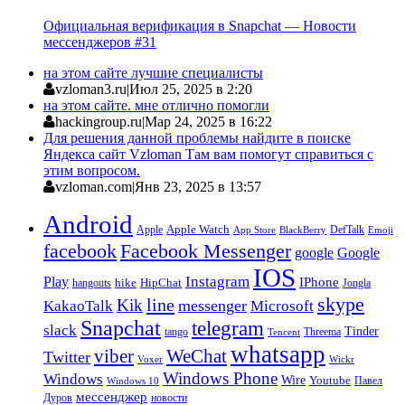
Официальная верификация в Snapchat — Новости
мессенджеров #31
на этом сайте лучшие специалисты
vzloman3.ru
|
Июл 25, 2025 в 2:20
на этом сайте. мне отлично помогли
hackingroup.ru
|
Мар 24, 2025 в 16:22
Для решения данной проблемы найдите в поиске
Яндекса сайт Vzloman Там вам помогут справиться с
этим вопросом.
vzloman.com
|
Янв 23, 2025 в 13:57
Android
Apple
Apple Watch
DefTalk
App Store
BlackBerry
Emoji
facebook
Facebook Messenger
google
Google
IOS
Instagram
Play
IPhone
hike
HipChat
Jongla
hangouts
skype
line
Kik
messenger
KakaoTalk
Microsoft
Snapchat
telegram
slack
Tinder
tango
Tencent
Threema
whatsapp
viber
WeChat
Twitter
Voxer
Wickr
Windows Phone
Windows
Wire
Youtube
Павел
Windows 10
мессенджер
Дуров
новости