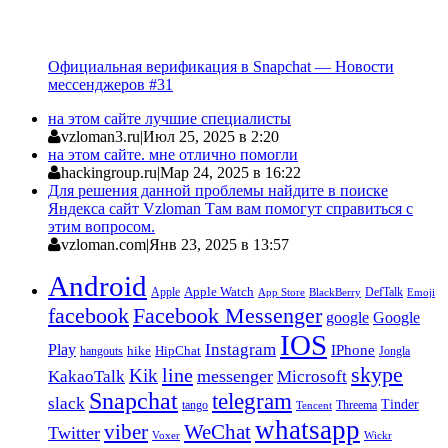
Официальная верификация в Snapchat — Новости
мессенджеров #31
на этом сайте лучшие специалисты
vzloman3.ru
|
Июл 25, 2025 в 2:20
на этом сайте. мне отлично помогли
hackingroup.ru
|
Мар 24, 2025 в 16:22
Для решения данной проблемы найдите в поиске
Яндекса сайт Vzloman Там вам помогут справиться с
этим вопросом.
vzloman.com
|
Янв 23, 2025 в 13:57
Android
Apple
Apple Watch
DefTalk
App Store
BlackBerry
Emoji
facebook
Facebook Messenger
google
Google
IOS
Instagram
Play
IPhone
hike
HipChat
Jongla
hangouts
skype
line
Kik
messenger
KakaoTalk
Microsoft
Snapchat
telegram
slack
Tinder
tango
Tencent
Threema
whatsapp
viber
WeChat
Twitter
Voxer
Wickr