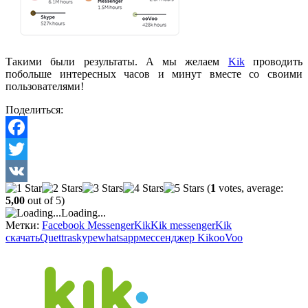
Такими были результаты. А мы желаем
Kik
проводить
побольше интересных часов и минут вместе со своими
пользователями!
Поделиться:
Facebook
Twitter
(
1
votes, average:
VK
5,00
out of 5)
Loading...
Метки:
Facebook Messenger
Kik
Kik messenger
Kik
скачать
Quettra
skype
whatsapp
мессенджер Kik
ооVoo