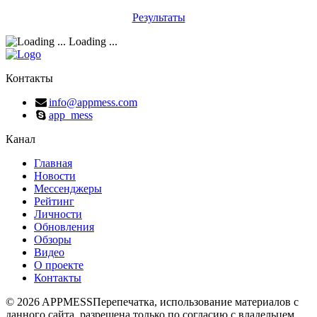
Результаты
Loading ...
Контакты
info@appmess.com
app_mess
Канал
Главная
Новости
Мессенджеры
Рейтинг
Личности
Обновления
Обзоры
Видео
О проекте
Контакты
© 2026 APPMESS
Перепечатка, использование материалов с
данного сайта, разрешена только по согласию с владельцем.