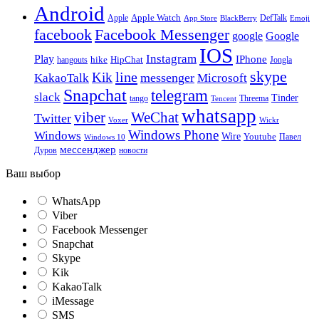
Android
Apple
Apple Watch
DefTalk
App Store
BlackBerry
Emoji
facebook
Facebook Messenger
google
Google
IOS
Instagram
Play
IPhone
hike
HipChat
Jongla
hangouts
skype
line
Kik
messenger
KakaoTalk
Microsoft
Snapchat
telegram
slack
Tinder
tango
Tencent
Threema
whatsapp
viber
WeChat
Twitter
Voxer
Wickr
Windows Phone
Windows
Wire
Youtube
Павел
Windows 10
мессенджер
Дуров
новости
Ваш выбор
WhatsApp
Viber
Facebook Messenger
Snapchat
Skype
Kik
KakaoTalk
iMessage
SMS