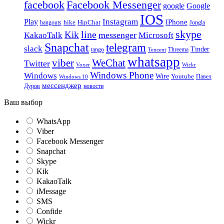
facebook
Facebook Messenger
google
Google
IOS
Instagram
Play
IPhone
hike
HipChat
Jongla
hangouts
skype
line
Kik
messenger
KakaoTalk
Microsoft
Snapchat
telegram
slack
Tinder
tango
Tencent
Threema
whatsapp
viber
WeChat
Twitter
Voxer
Wickr
Windows Phone
Windows
Wire
Youtube
Павел
Windows 10
мессенджер
Дуров
новости
Ваш выбор
WhatsApp
Viber
Facebook Messenger
Snapchat
Skype
Kik
KakaoTalk
iMessage
SMS
Confide
Wickr