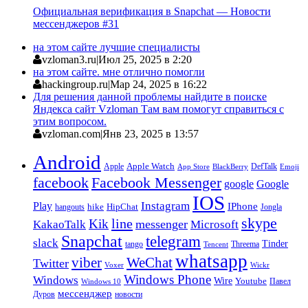
Официальная верификация в Snapchat — Новости
мессенджеров #31
на этом сайте лучшие специалисты
vzloman3.ru
|
Июл 25, 2025 в 2:20
на этом сайте. мне отлично помогли
hackingroup.ru
|
Мар 24, 2025 в 16:22
Для решения данной проблемы найдите в поиске
Яндекса сайт Vzloman Там вам помогут справиться с
этим вопросом.
vzloman.com
|
Янв 23, 2025 в 13:57
Android
Apple
Apple Watch
DefTalk
App Store
BlackBerry
Emoji
facebook
Facebook Messenger
google
Google
IOS
Instagram
Play
IPhone
hike
HipChat
Jongla
hangouts
skype
line
Kik
messenger
KakaoTalk
Microsoft
Snapchat
telegram
slack
Tinder
tango
Tencent
Threema
whatsapp
viber
WeChat
Twitter
Voxer
Wickr
Windows Phone
Windows
Wire
Youtube
Павел
Windows 10
мессенджер
Дуров
новости