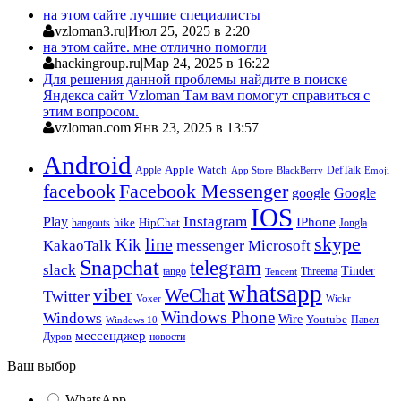
на этом сайте лучшие специалисты
vzloman3.ru
|
Июл 25, 2025 в 2:20
на этом сайте. мне отлично помогли
hackingroup.ru
|
Мар 24, 2025 в 16:22
Для решения данной проблемы найдите в поиске
Яндекса сайт Vzloman Там вам помогут справиться с
этим вопросом.
vzloman.com
|
Янв 23, 2025 в 13:57
Android
Apple
Apple Watch
DefTalk
App Store
BlackBerry
Emoji
facebook
Facebook Messenger
google
Google
IOS
Instagram
Play
IPhone
hike
HipChat
Jongla
hangouts
skype
line
Kik
messenger
KakaoTalk
Microsoft
Snapchat
telegram
slack
Tinder
tango
Tencent
Threema
whatsapp
viber
WeChat
Twitter
Voxer
Wickr
Windows Phone
Windows
Wire
Youtube
Павел
Windows 10
мессенджер
Дуров
новости
Ваш выбор
WhatsApp