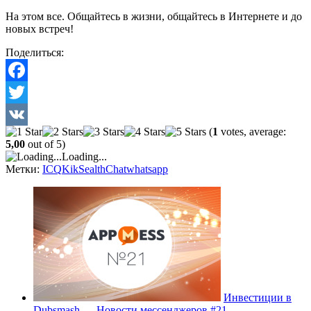
На этом все. Общайтесь в жизни, общайтесь в Интернете и до
новых встреч!
Поделиться:
Facebook
Twitter
(
1
votes, average:
VK
5,00
out of 5)
Loading...
Метки:
ICQ
Kik
SealthChat
whatsapp
Инвестиции в
Dubsmash — Новости мессенджеров #21