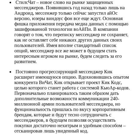
СтилсЧат – новое слово на рынке защищенных
мессенджеров. Появившись год назад только лишь на
Андроид, мессенжер только сейчас запустил айОс
версию, юзеры виндоус фон все еще ждут. Основная
фишка приложения передача медиа данных с помощью
зашифрованной технологии воАйПи. В компании
говорят о том, что переписку мессенджер не сохраняет,
как не оставляет себе никаких других данных своих
пользователей. Имея вполне стандартный список
опций, мессенджер все же может в будущем стать
интересным игроком на рынке, будем следить за его
развитием.
Постоянно прогрессирующий мессенджер Кик
расширит имеющуюся опцию. Вдохновившись опытом
конкурента ВиЧат, Кик открывает проект Кик Кодс,
целью которого станет работа с системой КьюАр-кодов.
Первоначально планировалось таким образом дать
дополнительные возможности коммуникации 240-
миллионной армии пользователей мессенджера, но
фунциональность пришлась по вкусу корпоративным
брендам, которые и будут тесно сотрудничать с
мессенджеров, в будущем позволяя осуществлять
покупки достаточно нехитрым и удобным способом –
отсканировав лишь увиденный код.